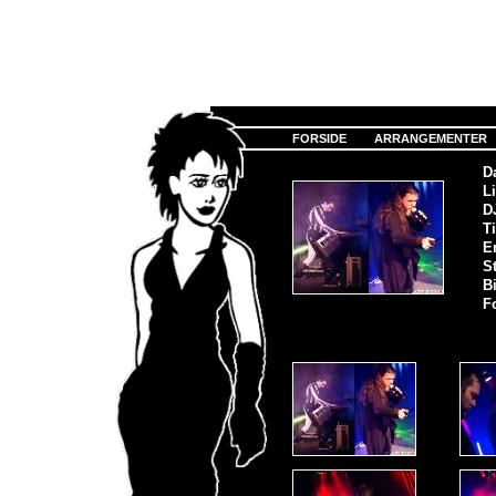
FORSIDE
ARRANGEMENTER
D
Li
D
Ti
E
S
Bi
F