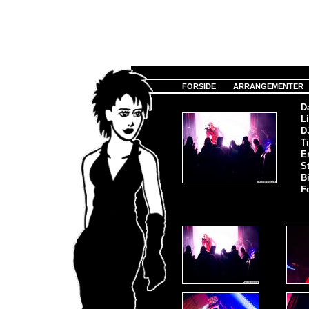
FORSIDE
ARRANGEMENTER
D
Li
D
Ti
E
S
Bi
F