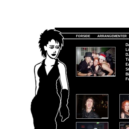
FORSIDE
ARRANGEMENTER
D
Li
D
Ti
E
S
Bi
F