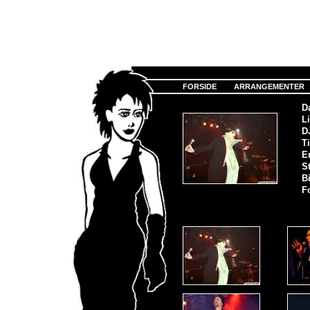
FORSIDE
ARRANGEMENTER
D
Li
D
Ti
E
S
Bi
F